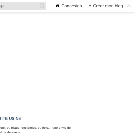
Connexion
+
Créer mon blog
TITE USINE
ture, du pliage, des perles, du bois,... une envie de
et de découvrir.