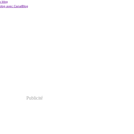
u blog
blog avec CanalBlog
Publicité