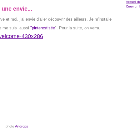
Accueil d
Créer un 
une envie...
e et moi, j'ai envie d'aller découvrir des ailleurs. Je m'installe
 je me suis aussi
"pinterestisée
". Pour la suite, on verra.
photo
Artdrops