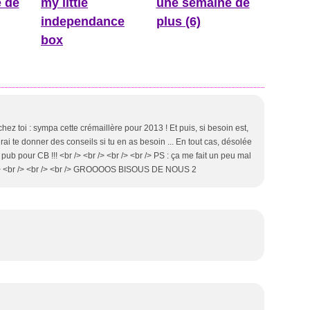
 de
my little
une semaine de
independance
plus (6)
box
chez toi : sympa cette crémaillère pour 2013 ! Et puis, si besoin est,
rai te donner des conseils si tu en as besoin ... En tout cas, désolée
pub pour CB !!! <br /> <br /> <br /> <br /> PS : ça me fait un peu mal
br /> <br /> <br /> <br /> GROOOOS BISOUS DE NOUS 2