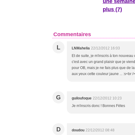
une semaine
plus (7)
Commentaires
L
LNMahelia
22/12/2012 16:03
Et de suite, je m'inscris à ton nouveau 
c'est avec un grand plaisir que je viend
pour OB, mais je ne fais plus que de la 
aux yeux cette couleur jaune ... :s<
G
guiloufoque
22/12/2012 10:23
Je m'inscris donc ! Bonnes Fëtes
D
doudou
22/12/2012 08:48