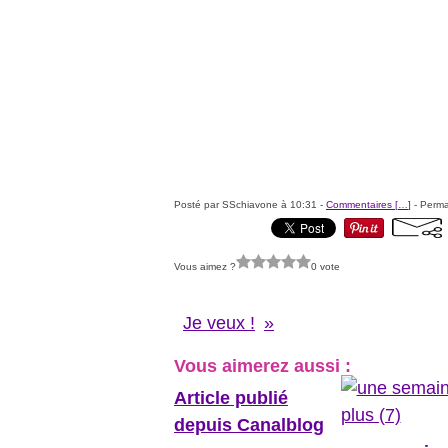
Posté par SSchiavone à 10:31 -
Commentaires [
…
]
- Perma
Vous aimez ?
0 vote
Je veux !
Vous aimerez aussi :
Article publié
depuis Canalblog