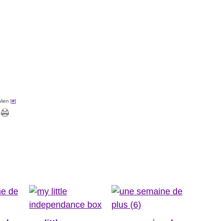
lien [
#
]