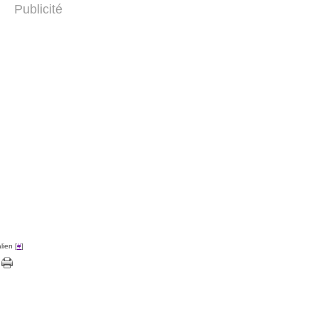
Publicité
lien [
#
]