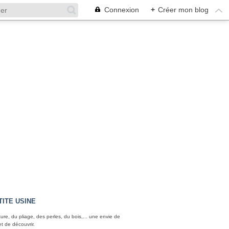
Connexion
+
Créer mon blog
TITE USINE
ture, du pliage, des perles, du bois,... une envie de
et de découvrir.