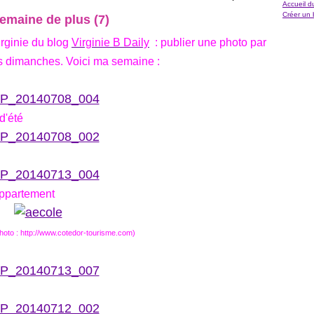
Accueil d
Créer un 
emaine de plus (7)
irginie du blog
Virginie B Daily
: publier une photo par
es dimanches. Voici ma semaine :
d'été
appartement
photo : http://www.cotedor-tourisme.com)