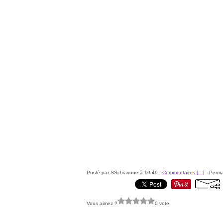
Posté par SSchiavone à 10:49 -
Commentaires [
…
]
- Perma
Vous aimez ?
0 vote