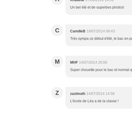
Arabelle
07/08/2014 14:09
Un bel été et de superbes photos!
C
CamilleB
18/07/2014 08:43
Très sympa ce début d'été, le bac en p
M
MHF
14/07/2014 20:06
Super chouette pour le bac et normal q
Z
zazimuth
14/07/2014 14:58
L'école de Léa a de la classe !