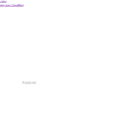
u blog
blog avec CanalBlog
Publicité